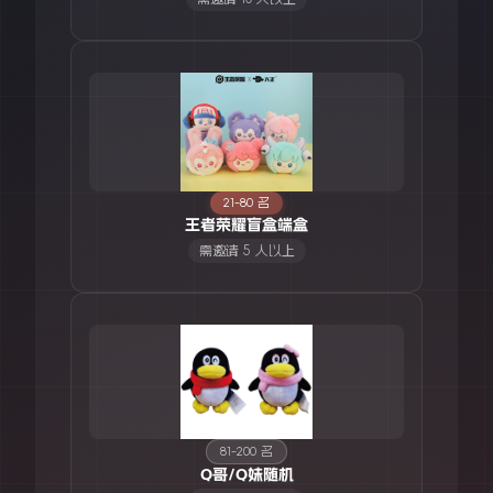
21-80 名
王者荣耀盲盒端盒
需邀请 5 人以上
81-200 名
Q哥/Q妹随机