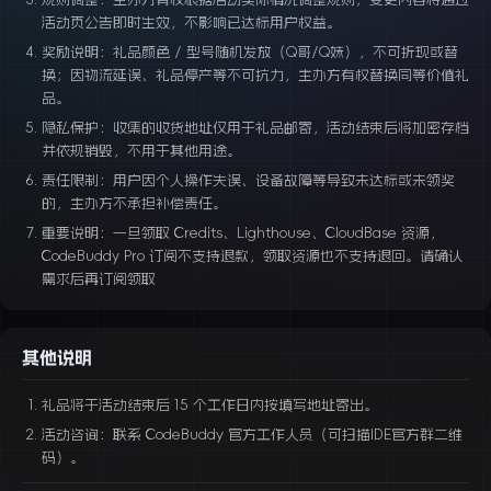
活动页公告即时生效，不影响已达标用户权益。
奖励说明：礼品颜色 / 型号随机发放（Q哥/Q妹），不可折现或替
换；因物流延误、礼品停产等不可抗力，主办方有权替换同等价值礼
品。
隐私保护：收集的收货地址仅用于礼品邮寄，活动结束后将加密存档
并依规销毁，不用于其他用途。
责任限制：用户因个人操作失误、设备故障等导致未达标或未领奖
的，主办方不承担补偿责任。
重要说明：一旦领取 Credits、Lighthouse、CloudBase 资源，
CodeBuddy Pro 订阅不支持退款，领取资源也不支持退回。请确认
需求后再订阅领取
其他说明
礼品将于活动结束后 15 个工作日内按填写地址寄出。
活动咨询：联系 CodeBuddy 官方工作人员（可扫描IDE官方群二维
码）。