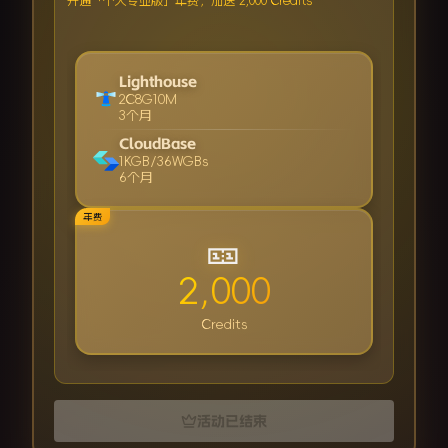
开通「个人专业版」年费，加送 2,000 Credits
Lighthouse
2C8G10M
3个月
CloudBase
1KGB/36WGBs
6个月
年费
🎫
2,000
Credits
活动已结束