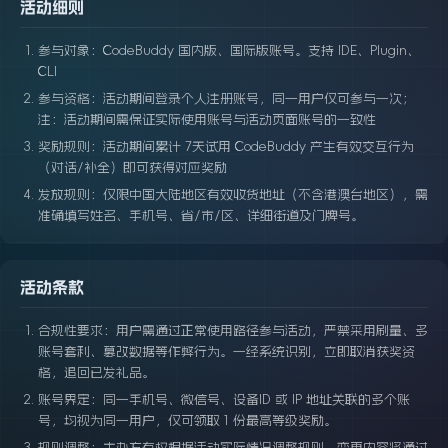
活动细则
参与对象：CodeBuddy 国内版、国际版账号。支持 IDE、Plugin、
CLI
参与资格：活动期间登录个人注册账号，同一用户仅可参与一次；
注：活动期间需保证实际使用账号与活动页面账号的一致性
奖励规则：活动期间累计 7天试用 CodeBuddy 产生有效交互行为
（对话/补全）即可获得对应奖励
发放规则：仅限中国大陆地区有效收货地址（不含港澳台地区），需
准确填写姓名、手机号、省/市/区、详细街道及门牌号。
活动条款
合规性要求：用户需通过正常使用路径参与活动，严禁采用刷量、多
账号套利、篡改数据等作弊行为。一经系统识别，立即取消获奖资
格，追回已发礼品。
账号界定：同一手机号、微信号、设备ID 或 IP 地址关联的多个账
号，均视为同一用户，仅可领取 1 份最高等级奖励。
规则调整：主办方有权根据活动实际情况调整规则，变更内容将通过