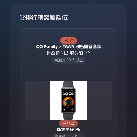
排行榜奖励档位
1-5 名
QQ Family × TAWA 联名露营套装
折叠椅 2把+收纳箱 1个
需邀请 20 人以上
6-20 名
华为手环 P9
需邀请 10 人以上