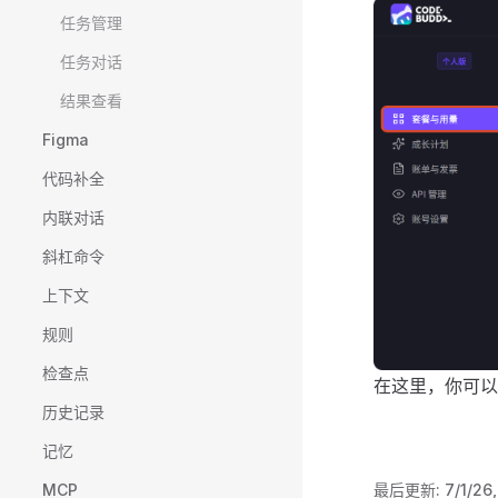
任务管理
任务对话
结果查看
Figma
代码补全
内联对话
斜杠命令
上下文
规则
检查点
在这里，你可以
历史记录
记忆
最后更新:
7/1/26
MCP