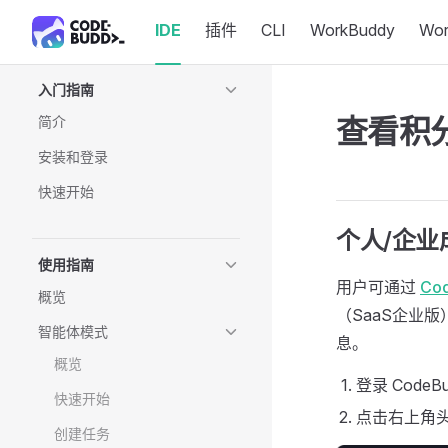
IDE
插件
CLI
WorkBuddy
Wo
Skip to content
Sidebar Navigation
入门指南
查看积
简介
安装和登录
快速开始
个人/企业
使用指南
用户可通过
Co
概览
（SaaS企业
智能体模式
息。
概览
登录 CodeB
快速开始
点击右上角
创建任务