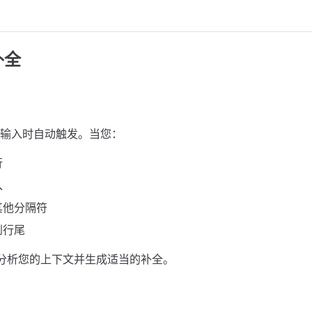
补全
输入时自动触发。当您：
行
入
其他分隔符
到行尾
y 会分析您的上下文并生成适当的补全。