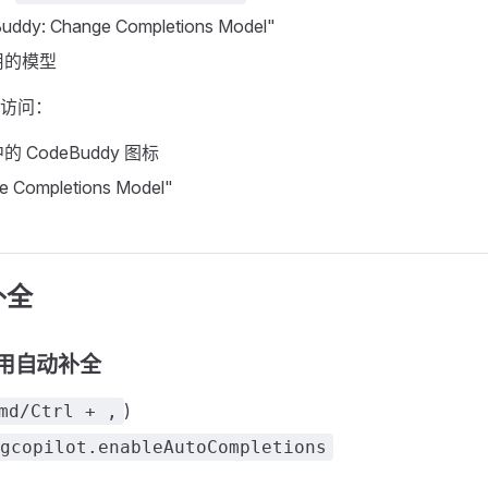
ddy: Change Completions Model"
用的模型
访问：
 CodeBuddy 图标
 Completions Model"
补全
用自动补全
)
md/Ctrl + ,
gcopilot.enableAutoCompletions