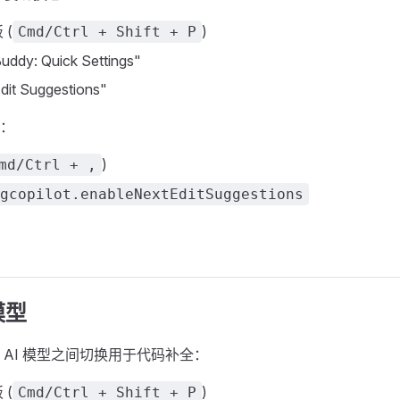
 (
)
Cmd/Ctrl + Shift + P
dy: Quick Settings"
it Suggestions"
：
)
md/Ctrl + ,
gcopilot.enableNextEditSuggestions
模型
 AI 模型之间切换用于代码补全：
 (
)
Cmd/Ctrl + Shift + P