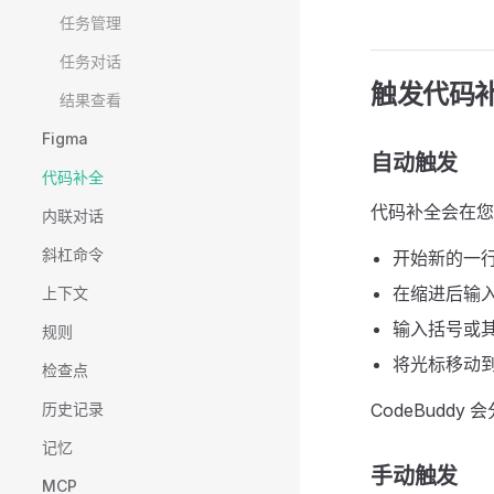
任务管理
任务对话
触发代码
结果查看
Figma
自动触发
代码补全
代码补全会在您
内联对话
斜杠命令
开始新的一
在缩进后输
上下文
输入括号或
规则
将光标移动
检查点
历史记录
CodeBudd
记忆
手动触发
MCP