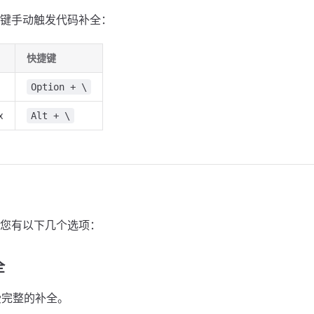
键手动触发代码补全：
快捷键
Option + \
x
Alt + \
您有以下几个选项：
全
完整的补全。