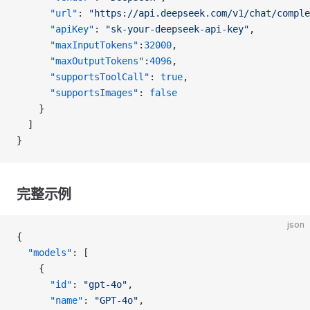
      "url"
: 
"https://api.deepseek.com/v1/chat/comple
      "apiKey"
: 
"sk-your-deepseek-api-key"
,
      "maxInputTokens"
:
32000
,
      "maxOutputTokens"
:
4096
,
      "supportsToolCall"
: 
true
,
      "supportsImages"
: 
false
    }
  ]
}
完整示例
json
{
  "models"
: [
    {
      "id"
: 
"gpt-4o"
,
      "name"
: 
"GPT-4o"
,