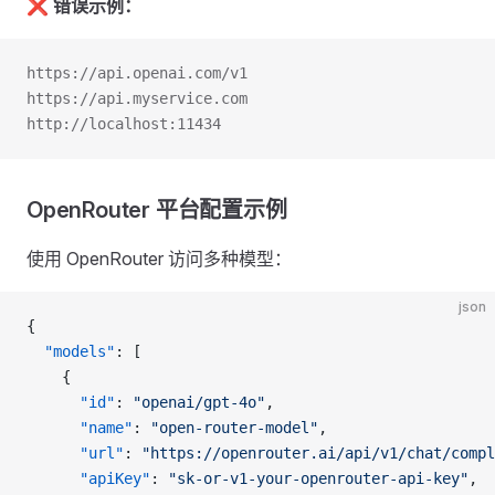
❌
错误示例：
https://api.openai.com/v1
https://api.myservice.com
http://localhost:11434
OpenRouter 平台配置示例
使用 OpenRouter 访问多种模型：
json
{
  "models"
: [
    {
      "id"
: 
"openai/gpt-4o"
,
      "name"
: 
"open-router-model"
,
      "url"
: 
"https://openrouter.ai/api/v1/chat/compl
      "apiKey"
: 
"sk-or-v1-your-openrouter-api-key"
,