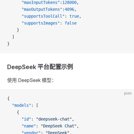
      "maxInputTokens"
:
128000
,
      "maxOutputTokens"
:
4096
,
      "supportsToolCall"
: 
true
,
      "supportsImages"
: 
false
    }
  ]
}
DeepSeek 平台配置示例
使用 DeepSeek 模型：
json
{
  "models"
: [
    {
      "id"
: 
"deepseek-chat"
,
      "name"
: 
"DeepSeek Chat"
,
      "vendor"
: 
"DeepSeek"
,