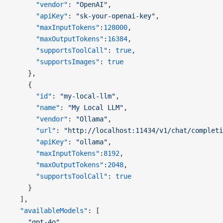
      "vendor"
: 
"OpenAI"
,
      "apiKey"
: 
"sk-your-openai-key"
,
      "maxInputTokens"
:
128000
,
      "maxOutputTokens"
:
16384
,
      "supportsToolCall"
: 
true
,
      "supportsImages"
: 
true
    },
    {
      "id"
: 
"my-local-llm"
,
      "name"
: 
"My Local LLM"
,
      "vendor"
: 
"Ollama"
,
      "url"
: 
"http://localhost:11434/v1/chat/completi
      "apiKey"
: 
"ollama"
,
      "maxInputTokens"
:
8192
,
      "maxOutputTokens"
:
2048
,
      "supportsToolCall"
: 
true
    }
  ],
  "availableModels"
: [
    "gpt-4o"
,