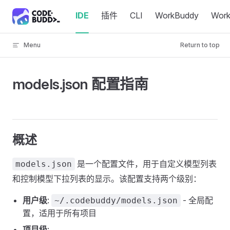
Skip to content
IDE
插件
CLI
WorkBuddy
Wor
Menu
Return to top
models.json 配置指南
概述
是一个配置文件，用于自定义模型列表
models.json
和控制模型下拉列表的显示。该配置支持两个级别：
用户级
:
- 全局配
~/.codebuddy/models.json
置，适用于所有项目
项目级
: