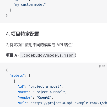
    "my-custom-model"
  ]
}
4. 项目特定配置
为特定项目使用不同的模型或 API 端点：
项目 A
(
):
.codebuddy/models.json
json
{
  "models"
: [
    {
      "id"
: 
"project-a-model"
,
      "name"
: 
"Project A Model"
,
      "vendor"
: 
"OpenAI"
,
      "url"
: 
"https://project-a-api.example.com/v1/ch