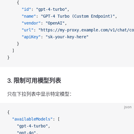
    {
      "id"
: 
"gpt-4-turbo"
,
      "name"
: 
"GPT-4 Turbo (Custom Endpoint)"
,
      "vendor"
: 
"OpenAI"
,
      "url"
: 
"https://my-proxy.example.com/v1/chat/co
      "apiKey"
: 
"sk-your-key-here"
    }
  ]
}
3. 限制可用模型列表
只在下拉列表中显示特定模型：
json
{
  "availableModels"
: [
    "gpt-4-turbo"
,
    "gpt-4o"
,