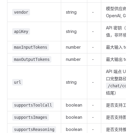
模型供应商 （
string
-
vendor
OpenAI, Goo
API 密钥（实
string
-
apiKey
值，非环境变
number
-
最大输入 toke
maxInputTokens
number
-
最大输出 toke
maxOutputTokens
API 端点 UR
口完整路径,一
string
-
url
/chat/comp
结尾）
boolean
-
是否支持工具
supportsToolCall
boolean
-
是否支持图片
supportsImages
boolean
-
是否支持推理
supportsReasoning