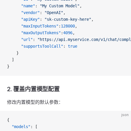
      "name"
: 
"My Custom Model"
,
      "vendor"
: 
"OpenAI"
,
      "apiKey"
: 
"sk-custom-key-here"
,
      "maxInputTokens"
:
128000
,
      "maxOutputTokens"
:
4096
,
      "url"
: 
"https://api.myservice.com/v1/chat/compl
      "supportsToolCall"
: 
true
    }
  ]
}
2. 覆盖内置模型配置
修改内置模型的默认参数：
json
{
  "models"
: [