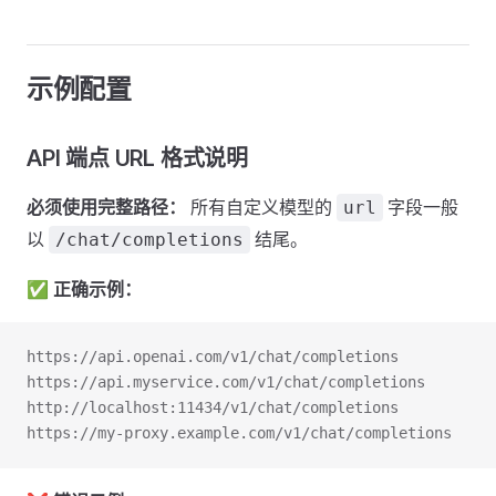
示例配置
API 端点 URL 格式说明
必须使用完整路径：
所有自定义模型的
字段一般
url
以
结尾。
/chat/completions
✅
正确示例：
https://api.openai.com/v1/chat/completions
https://api.myservice.com/v1/chat/completions
http://localhost:11434/v1/chat/completions
https://my-proxy.example.com/v1/chat/completions