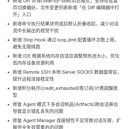
新增 Diff 并排(Side-by-Side)对比模式，支持在设置
页切换偏好，文件变更列表新增「在 Diff 编辑器中打
开」入口
新增命令执行结果块完成后默认折叠收起，减少对话
流中长输出的视觉干扰
新增 Stop Hook 通过 loop_limit 配置循环次数上限，
避免无限续跑
新增 IDE 根据系统内存自适应调整预热池大小，优化
低内存设备资源利用
新增 Remote SSH 本地 Server SOCKS 数据面常驻，
提升远程连接稳定性
新增积分耗尽(credit_exhausted)等订阅/计费提醒类
型
修复 Agent 模式下多会话制品(Artifacts)跨会话串台
导致显示错乱丢失的问题
修复 Agent Manager 连接韧性不足导致对话灰屏、扩
展完全失效需重启的问题