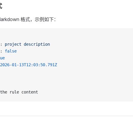
式
arkdown 格式，示例如下：
: 
project description
: 
false
ue
2026-01-13T12:03:50.791Z
the rule content