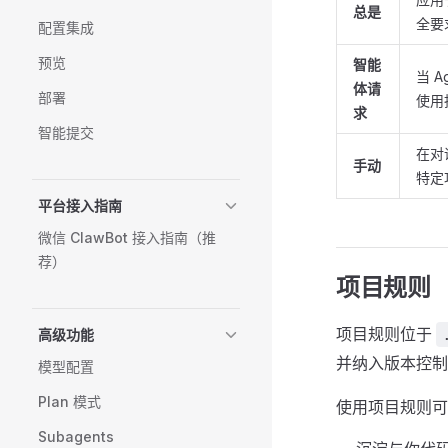
总是
全要
配置集成
预览
智能
当 
体请
部署
使用
求
智能提交
在对
手动
特定
平台接入指南
微信 ClawBot 接入指南（推
荐）
项目规则
项目规则位于
高级功能
并纳入版本控制
模型配置
Plan 模式
使用项目规则可
Subagents