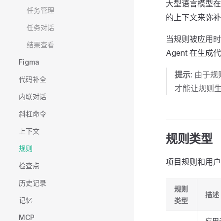
大型语言模型在
任务管理
的上下文来弥补
任务对话
当规则被应用时
结果查看
Agent 在
Figma
提示
: 由于
代码补全
才能让规则
内联对话
斜杠命令
上下文
规则类型
规则
项目规则和用户
检查点
历史记录
规则
描述
记忆
类型
MCP
应用