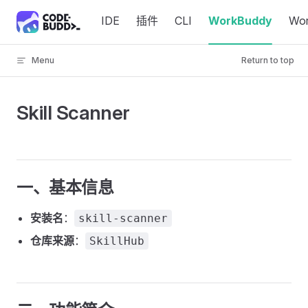
Skip to content
IDE
插件
CLI
WorkBuddy
Wo
Menu
Return to top
Skill Scanner
一、基本信息
安装名
：
skill-scanner
仓库来源
：
SkillHub