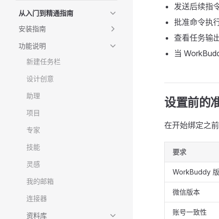
发送后续指令
从入门到精通指南
批准命令执
安装指南
查看任务输
功能说明
当 Work
新建任务栏
设计创意
助理
设置前的
项目
在开始绑定之前
专家
技能
要求
灵感
WorkBuddy 
我的邮箱
微信版本
连接器
账号一致性
资料库